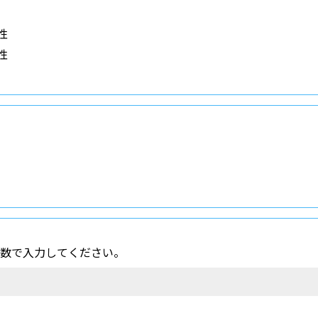
性
性
数で入力してください。