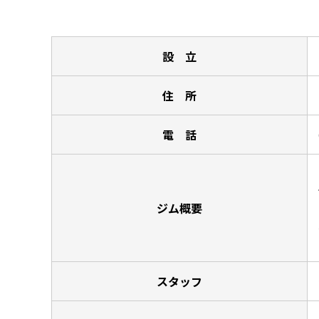
設 立
住 所
電 話
ジム概要
スタッフ