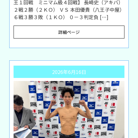
王１回戦 ミニマム級４回戦】 長崎史（アキバ）
２戦２勝（２ＫＯ） ＶＳ 本田優貴（八王子中屋）
６戦３勝３敗（１ＫＯ） ０－３判定負 […]
詳細ページ
2026年6月16日