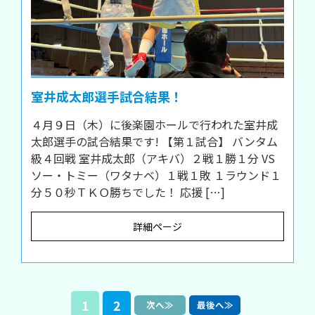
室井成太郎選手試合結果！
４月９日（木）に後楽園ホールで行われた室井成
太郎選手の試合結果です! 【第１試合】 バンタム
級４回戦 室井成太郎（アキバ）２戦１勝１分 VS
ソー・トミー（ワタナベ）１戦１敗 １ラウンド１
分５０秒ＴＫＯ勝ちでした！ 応援 […]
詳細ページ
1
2
次へ≫
最後へ≫